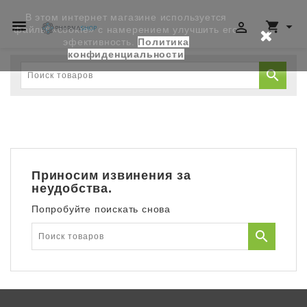
В этом интернет магазине используется




файлы «cookie» с намерением улучшить его
эфективность.
Политика
конфиденциальности

Приносим извинения за
неудобства.
Попробуйте поискать снова
