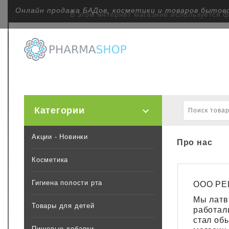
Онлайн продажа БАДов, косметики и товаров бытов
В этом интернет магазине используется 
Категории

Акции - Новинки
Про нас
Косметика
Гигиена полости рта
ООО РЕ
Мы латв
Товары для детей
работал
стал об
Пищевые добавки