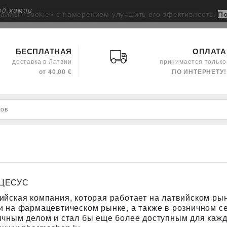
ой химии
файлы «cookie» с намерением улучшить его эфективность.
П
БЕСПЛАТНАЯ
ОПЛАТА
доставка в Латвии
принимается только
от 40,00 €
ПО ИНТЕРНЕТУ!
ЦЕСУС
ийская компания, которая работает на латвийском рынк
и на фармацевтическом рынке, а также в розничном се
ычным делом и стал бы еще более доступным для каждо