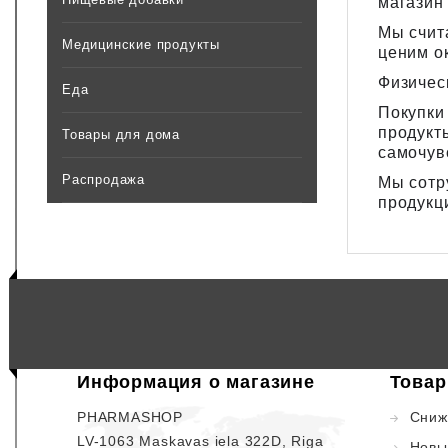
магазин
Мы счит
Медицинские продукты
ценим о
Физичес
Еда
Покупки
продукт
Товары для дома
самочув
Распродажа
Мы сотр
продукц
Информация о магазине
Това
PHARMASHOP
Сниж
LV-1063 Maskavas iela 322D, Riga
Новы