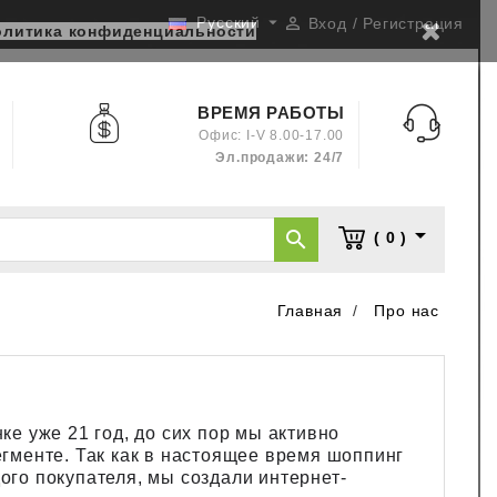

Русский

Вход / Регистрация
олитика конфиденциальности
ВРЕМЯ РАБОТЫ
Офис: I-V 8.00-17.00
Эл.продажи: 24/7


( 0 )
Главная
Про нас
е уже 21 год, до сих пор мы активно
гменте. Так как в настоящее время шоппинг
го покупателя, мы создали интернет-