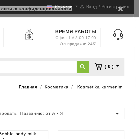

Русский

Вход / Регистрация
олитика конфиденциальности
ВРЕМЯ РАБОТЫ
Офис: I-V 8.00-17.00
Эл.продажи: 24/7


( 0 )
Главная
Косметика
Kosmētika ķermenim

ировать по:
Названию: от А к Я