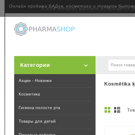
Онлайн продажа БАДов, косметики и товаров бытов
В этом интернет магазине используется 
Категории

Акции - Новинки
Kosmētika 
Косметика
Гигиена полости рта
Тов
Товары для детей
Пищевые добавки