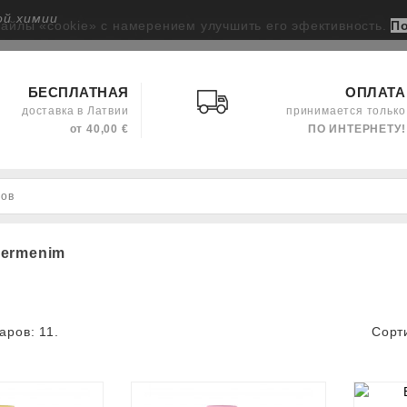
ой химии
файлы «cookie» с намерением улучшить его эфективность.
П
БЕСПЛАТНАЯ
ОПЛАТА
доставка в Латвии
принимается только
от 40,00 €
ПО ИНТЕРНЕТУ!
ķermenim
аров: 11.
Сорт